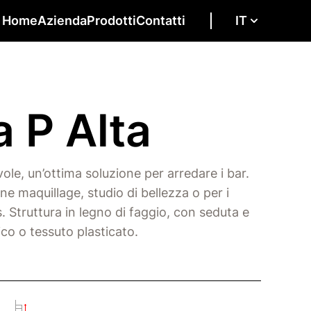
Home
Azienda
Prodotti
Contatti
IT
a P Alta
vole, un’ottima soluzione per arredare i bar.
ne maquillage, studio di bellezza o per i
s. Struttura in legno di faggio, con seduta e
ico o tessuto plasticato.