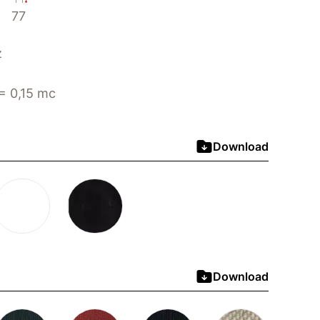
77
z
= 0,15 mc
Download
Download