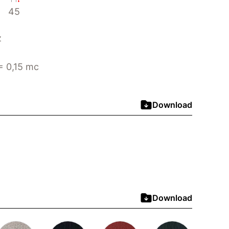
45
z
 0,15 mc
Download
Download