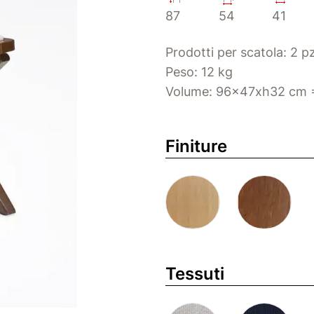
87
54
41
Prodotti per scatola: 2 p
Peso: 12 kg
Volume: 96x47xh32 cm =
Finiture
Tessuti