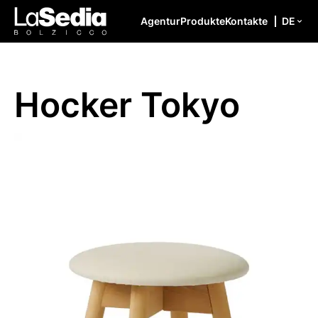
Zum Inhalt springen
Agentur
Produkte
Kontakte
DE
Hocker Tokyo