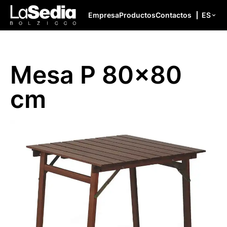
Saltar al contenido
Empresa
Productos
Contactos
ES
Mesa P 80×80
cm